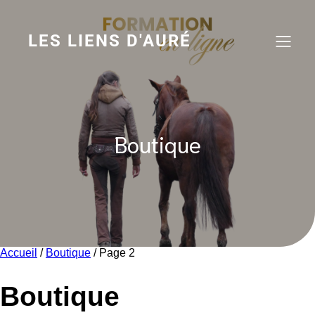
Aller
au
contenu
LES LIENS D'AURÉ
Boutique
Accueil
/
Boutique
/ Page 2
Boutique