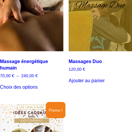
peuvent
être
choisies
sur
la
page
du
produit
Massage énergétique
Massages Duo
humain
120,00
€
Plage
70,00
€
–
240,00
€
de
Ajouter au panier
Ce
prix :
Choix des options
produit
70,00 €
a
à
240,00 €
plusieurs
variations.
Les
Promo !
options
peuvent
être
choisies