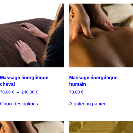
Massage énergétique
Massage énergétique
cheval
humain
Plage
70,00
€
–
240,00
€
70,00
€
de
Ce
prix :
Choix des options
Ajouter au panier
produit
70,00 €
a
à
240,00 €
plusieurs
variations.
Les
options