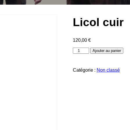
Licol cuir
120,00
€
quantité
Ajouter au panier
de
Licol
cuir
Catégorie :
Non classé