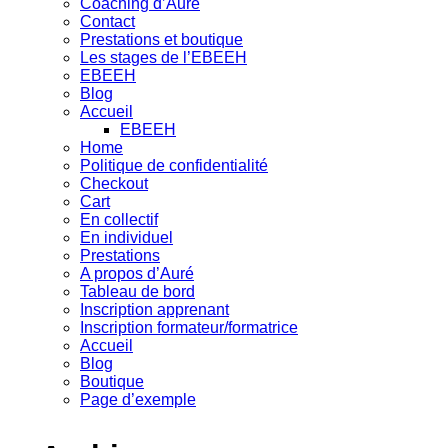
Coaching d’Auré
Contact
Prestations et boutique
Les stages de l’EBEEH
EBEEH
Blog
Accueil
EBEEH
Home
Politique de confidentialité
Checkout
Cart
En collectif
En individuel
Prestations
A propos d’Auré
Tableau de bord
Inscription apprenant
Inscription formateur/formatrice
Accueil
Blog
Boutique
Page d’exemple