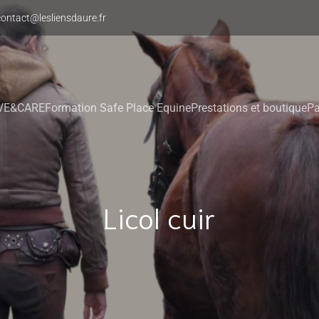
contact@lesliensdaure.fr
OVE&CARE
Formation Safe Place Equine
Prestations et boutique
Pa
Licol cuir