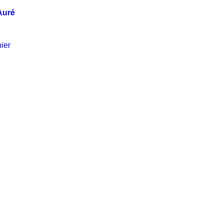
Auré
ier