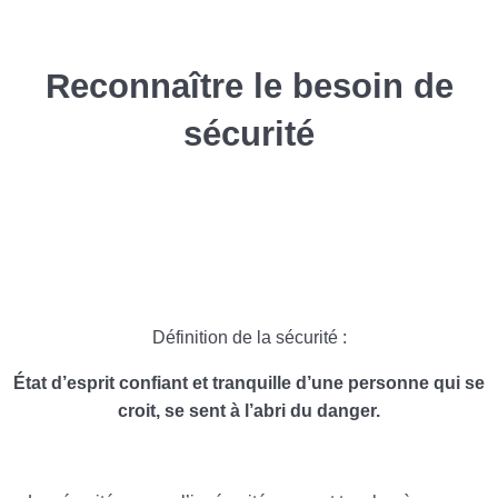
L’observer, le comprendre, l’écouter
0/2
Reconnaître le besoin de
Pour commencer
sécurité
Reconnaître le besoin de sécurité
Définition de la sécurité :
État d’esprit confiant et tranquille d’une personne qui se
croit, se sent à l’abri du danger.